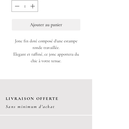
Ajouter au panier
Jonc fin doré composé d'une estampe
ronde travaillée.
Elegant et raffiné, ce jonc apportera du
chic à votre tenue.
Doré à l'or fin 1 micron.
Garantie sans nickel.
Fabriqué à la main et en France.
LIVRAISON OFFERTE
Sans minimum d'achat