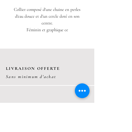
Collier composé d'une chaine en perles
d'eau douce et d'un cercle doré en son
centre.
Féminin et graphique ce
collier apportera du chic à vos
tenues. Taille réglable.
Acier inoxydable.
LIVRAISON OFFERTE
Sans minimum d'achat
BIJOUX GARANTIS
Réparations entièrement gratuites